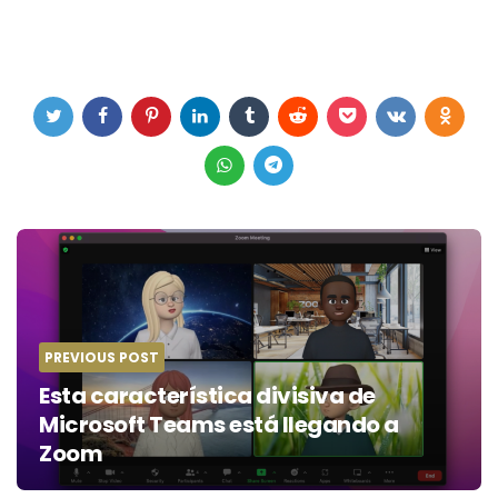
Post
navigation
PREVIOUS POST
Esta característica divisiva de
Microsoft Teams está llegando a
Zoom