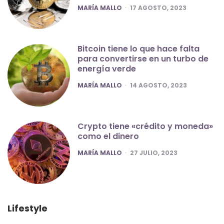
POSTED
MARÍA MALLO
17 AGOSTO, 2023
Bitcoin tiene lo que hace falta
para convertirse en un turbo de
energía verde
POSTED
MARÍA MALLO
14 AGOSTO, 2023
Crypto tiene «crédito y moneda»
como el dinero
POSTED
MARÍA MALLO
27 JULIO, 2023
Lifestyle