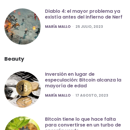
Diablo 4: el mayor problema ya
existía antes del infierno de Nerf
POSTED
MARÍA MALLO
25 JULIO, 2023
Beauty
Inversión en lugar de
especulación: Bitcoin alcanza la
mayoría de edad
POSTED
MARÍA MALLO
17 AGOSTO, 2023
Bitcoin tiene lo que hace falta
para convertirse en un turbo de