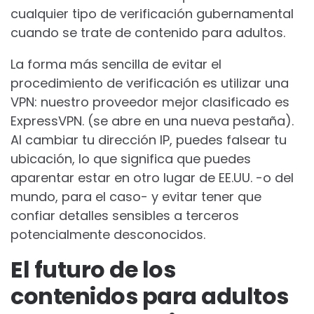
cualquier tipo de verificación gubernamental
cuando se trate de contenido para adultos.
La forma más sencilla de evitar el
procedimiento de verificación es utilizar una
VPN: nuestro proveedor mejor clasificado es
ExpressVPN.
(se abre en una nueva pestaña)
.
Al cambiar tu dirección IP, puedes falsear tu
ubicación, lo que significa que puedes
aparentar estar en otro lugar de EE.UU. -o del
mundo, para el caso- y evitar tener que
confiar detalles sensibles a terceros
potencialmente desconocidos.
El futuro de los
contenidos para adultos