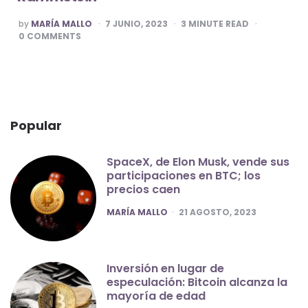
POSTED
by
MARÍA MALLO
7 JUNIO, 2023
3
MINUTE READ
BY
0
COMMENTS
Popular
SpaceX, de Elon Musk, vende sus
participaciones en BTC; los
precios caen
POSTED
MARÍA MALLO
21 AGOSTO, 2023
Inversión en lugar de
especulación: Bitcoin alcanza la
mayoría de edad