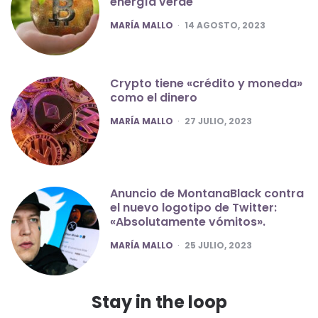
energía verde
POSTED
MARÍA MALLO
14 AGOSTO, 2023
Crypto tiene «crédito y moneda»
como el dinero
POSTED
MARÍA MALLO
27 JULIO, 2023
Anuncio de MontanaBlack contra
el nuevo logotipo de Twitter:
«Absolutamente vómitos».
POSTED
MARÍA MALLO
25 JULIO, 2023
Stay in the loop