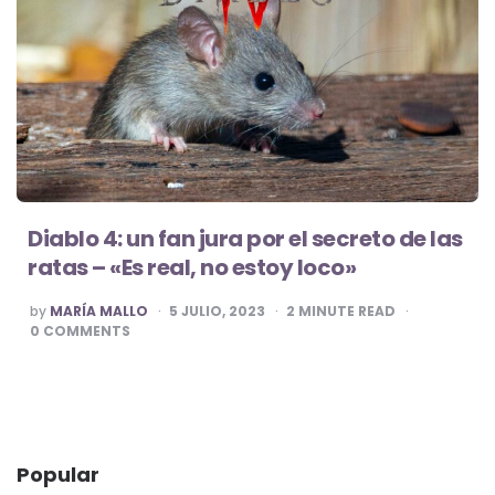
Diablo 4: un fan jura por el secreto de las
ratas – «Es real, no estoy loco»
POSTED
by
MARÍA MALLO
5 JULIO, 2023
2
MINUTE READ
BY
0
COMMENTS
Popular