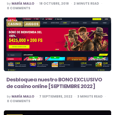
POSTED
by
MARÍA MALLO
18 OCTUBRE, 2018
2
MINUTE READ
BY
0
COMMENTS
CASINO
JUEGOS
Desbloquea nuestro BONO EXCLUSIVO
de casino online [SEPTIEMBRE 2022]
POSTED
by
MARÍA MALLO
7 SEPTIEMBRE, 2022
3
MINUTE READ
BY
0
COMMENTS