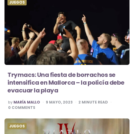
JUEGOS
Trymacs: Una fiesta de borrachos se
intensifica en Mallorca – la policía debe
evacuar la playa
POSTED
by
MARÍA MALLO
9 MAYO, 2023
2
MINUTE READ
BY
0
COMMENTS
JUEGOS