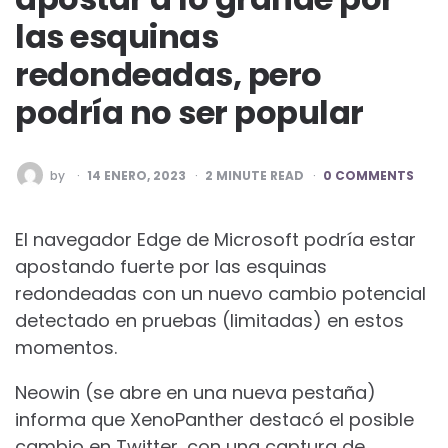
las esquinas
redondeadas, pero
podría no ser popular
POSTED
by
14 ENERO, 2023
2
MINUTE READ
0 COMMENTS
BY
El navegador Edge de Microsoft podría estar
apostando fuerte por las esquinas
redondeadas con un nuevo cambio potencial
detectado en pruebas (limitadas) en estos
momentos.
Neowin
(se abre en una nueva pestaña)
informa que XenoPanther destacó el posible
cambio en Twitter, con una captura de