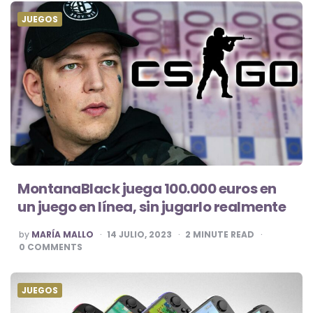
JUEGOS
MontanaBlack juega 100.000 euros en
un juego en línea, sin jugarlo realmente
POSTED
by
MARÍA MALLO
14 JULIO, 2023
2
MINUTE READ
BY
0
COMMENTS
JUEGOS