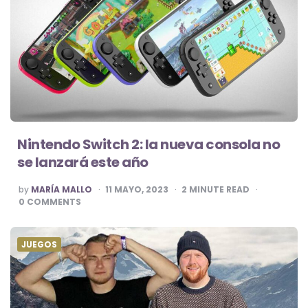
Nintendo Switch 2: la nueva consola no
se lanzará este año
POSTED
by
MARÍA MALLO
11 MAYO, 2023
2
MINUTE READ
BY
0
COMMENTS
JUEGOS