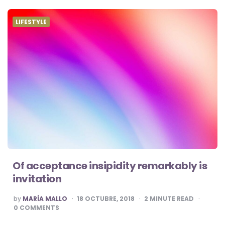
LIFESTYLE
Of acceptance insipidity remarkably is
invitation
POSTED
by
MARÍA MALLO
18 OCTUBRE, 2018
2
MINUTE READ
BY
0
COMMENTS