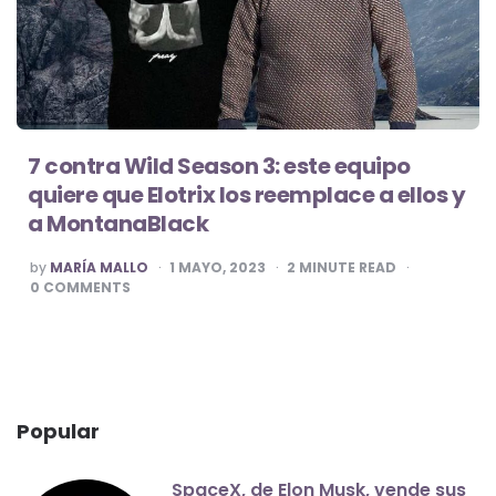
7 contra Wild Season 3: este equipo
quiere que Elotrix los reemplace a ellos y
a MontanaBlack
POSTED
by
MARÍA MALLO
1 MAYO, 2023
2
MINUTE READ
BY
0
COMMENTS
Popular
SpaceX, de Elon Musk, vende sus