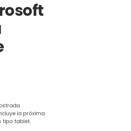
rosoft
a
e
mostrada
ncluye la próxima
tipo tablet.