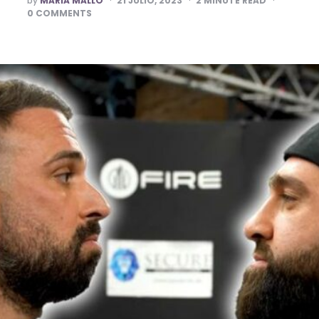
by
MARÍA MALLO
21 JULIO, 2023
2
MINUTE READ
BY
0
COMMENTS