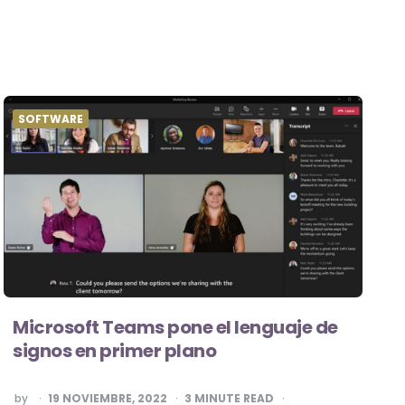
SOFTWARE
Microsoft Teams pone el lenguaje de
signos en primer plano
POSTED
by
19 NOVIEMBRE, 2022
3
MINUTE READ