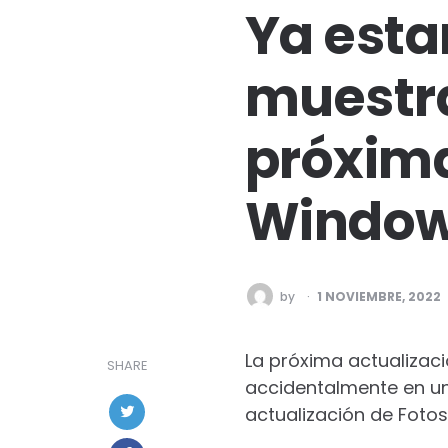
Ya esta
muestra
próxima
Window
POSTED
by
1 NOVIEMBRE, 2022
BY
La próxima actualizac
SHARE
accidentalmente en un
actualización de Fotos