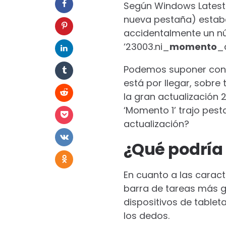
Según Windows Latest
nueva pestaña)
estaba
accidentalmente un n
‘23003.ni_
momento
_d
Podemos suponer con s
está por llegar, sobre
la gran actualización 
‘Momento 1’ trajo pest
actualización?
¿Qué podría
En cuanto a las caract
barra de tareas más gr
dispositivos de tablet
los dedos.