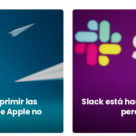
primir las
Slack está h
e Apple no
pero