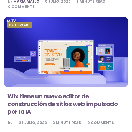
POSTED
by
MARÍA MALLO
8 JULIO, 2023
2
MINUTE READ
BY
0
COMMENTS
SOFTWARE
Wix tiene un nuevo editor de
construcción de sitios web impulsado
por la IA
POSTED
by
28 JULIO, 2022
2
MINUTE READ
0
COMMENTS
BY