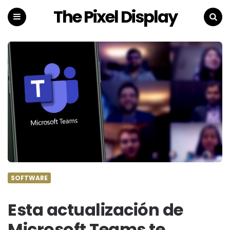
The Pixel Display
Menu
Search
SOFTWARE
Esta actualización de
Microsoft Teams te