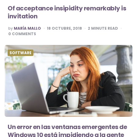
Of acceptance insipidity remarkably is
invitation
POSTED
by
MARÍA MALLO
18 OCTUBRE, 2018
2
MINUTE READ
BY
0
COMMENTS
SOFTWARE
Un error en las ventanas emergentes de
Windows 10 está impidiendo a la gente