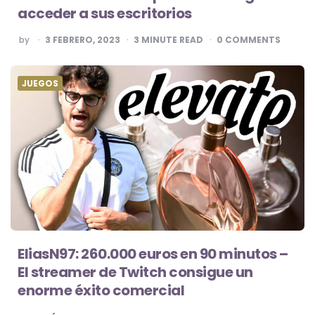
acceder a sus escritorios
POSTED
by
3 FEBRERO, 2023
3
MINUTE READ
0
COMMENTS
BY
JUEGOS
EliasN97: 260.000 euros en 90 minutos –
El streamer de Twitch consigue un
enorme éxito comercial