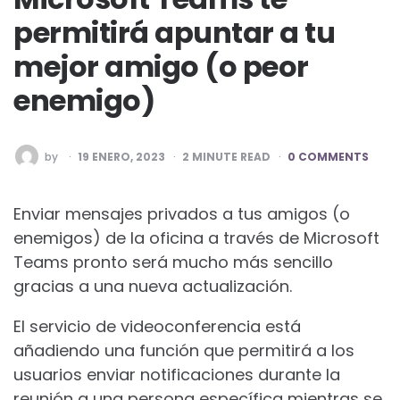
permitirá apuntar a tu
mejor amigo (o peor
enemigo)
POSTED
by
19 ENERO, 2023
2
MINUTE READ
0 COMMENTS
BY
Enviar mensajes privados a tus amigos (o
enemigos) de la oficina a través de Microsoft
Teams pronto será mucho más sencillo
gracias a una nueva actualización.
El servicio de videoconferencia está
añadiendo una función que permitirá a los
usuarios enviar notificaciones durante la
reunión a una persona específica mientras se