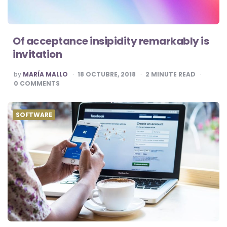
Of acceptance insipidity remarkably is
invitation
POSTED
by
MARÍA MALLO
18 OCTUBRE, 2018
2
MINUTE READ
BY
0
COMMENTS
SOFTWARE