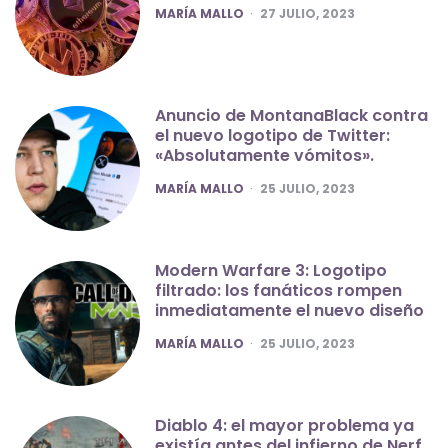
POSTED
MARÍA MALLO
27 JULIO, 2023
Anuncio de MontanaBlack contra
el nuevo logotipo de Twitter:
«Absolutamente vómitos».
POSTED
MARÍA MALLO
25 JULIO, 2023
Modern Warfare 3: Logotipo
filtrado: los fanáticos rompen
inmediatamente el nuevo diseño
POSTED
MARÍA MALLO
25 JULIO, 2023
Diablo 4: el mayor problema ya
existía antes del infierno de Nerf