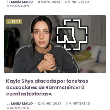
POSTED
by
MARÍA MALLO
11 MAYO, 2023
2
MINUTE READ
BY
0
COMMENTS
JUEGOS
Kayla Shyx atacada por fans tras
acusaciones de Rammstein: «Tú
cuentas historias».
POSTED
by
MARÍA MALLO
12 JUNIO, 2023
3
MINUTE READ
BY
0
COMMENTS