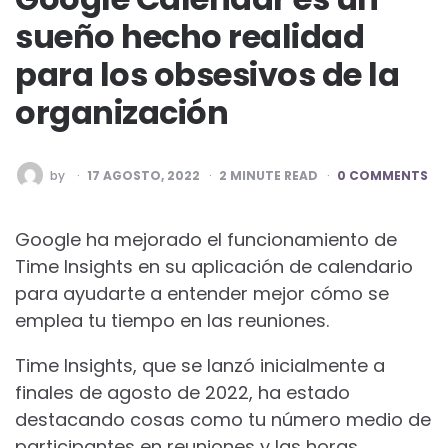
sueño hecho realidad
para los obsesivos de la
organización
POSTED
by
17 AGOSTO, 2022
2
MINUTE READ
0 COMMENTS
BY
Google ha mejorado el funcionamiento de
Time Insights en su aplicación de calendario
para ayudarte a entender mejor cómo se
emplea tu tiempo en las reuniones.
Time Insights, que se lanzó inicialmente a
finales de agosto de 2022, ha estado
destacando cosas como tu número medio de
participantes en reuniones y las horas