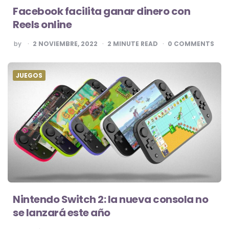
Facebook facilita ganar dinero con
Reels online
POSTED
by
2 NOVIEMBRE, 2022
2
MINUTE READ
0
COMMENTS
BY
JUEGOS
Nintendo Switch 2: la nueva consola no
se lanzará este año