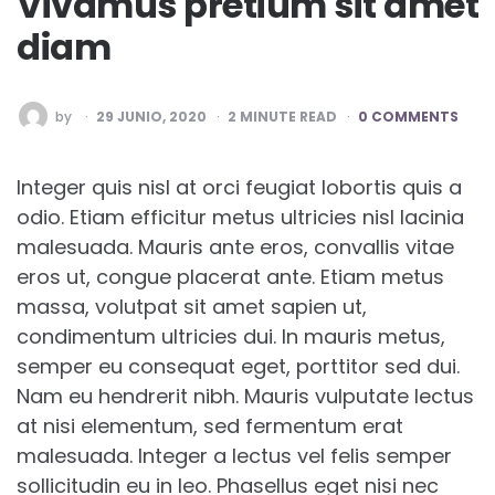
Vivamus pretium sit amet
diam
POSTED
by
29 JUNIO, 2020
2
MINUTE READ
0 COMMENTS
BY
Integer quis nisl at orci feugiat lobortis quis a
odio. Etiam efficitur metus ultricies nisl lacinia
malesuada. Mauris ante eros, convallis vitae
eros ut, congue placerat ante. Etiam metus
massa, volutpat sit amet sapien ut,
condimentum ultricies dui. In mauris metus,
semper eu consequat eget, porttitor sed dui.
Nam eu hendrerit nibh. Mauris vulputate lectus
at nisi elementum, sed fermentum erat
malesuada. Integer a lectus vel felis semper
sollicitudin eu in leo. Phasellus eget nisi nec