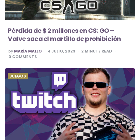
Pérdida de $ 2 millones en CS: GO –
Valve saca el martillo de prohibición
POSTED
by
MARÍA MALLO
4 JULIO, 2023
2
MINUTE READ
BY
0
COMMENTS
JUEGOS