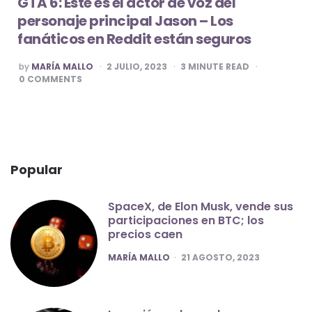
GTA 6: Este es el actor de voz del
personaje principal Jason – Los
fanáticos en Reddit están seguros
POSTED
by
MARÍA MALLO
2 JULIO, 2023
3
MINUTE READ
BY
0
COMMENTS
Popular
SpaceX, de Elon Musk, vende sus
participaciones en BTC; los
precios caen
POSTED
MARÍA MALLO
21 AGOSTO, 2023