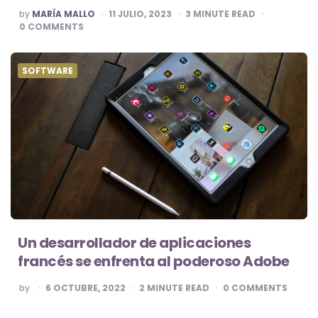
POSTED
by
MARÍA MALLO
11 JULIO, 2023
3
MINUTE READ
BY
0
COMMENTS
SOFTWARE
Un desarrollador de aplicaciones
francés se enfrenta al poderoso Adobe
POSTED
by
6 OCTUBRE, 2022
2
MINUTE READ
0
COMMENTS
BY