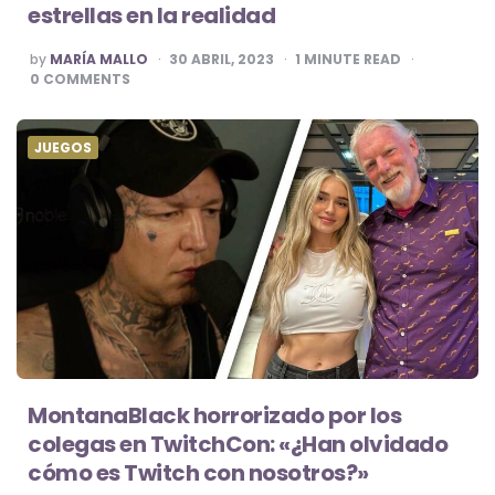
estrellas en la realidad
POSTED
by
MARÍA MALLO
30 ABRIL, 2023
1
MINUTE READ
BY
0
COMMENTS
JUEGOS
MontanaBlack horrorizado por los
colegas en TwitchCon: «¿Han olvidado
cómo es Twitch con nosotros?»