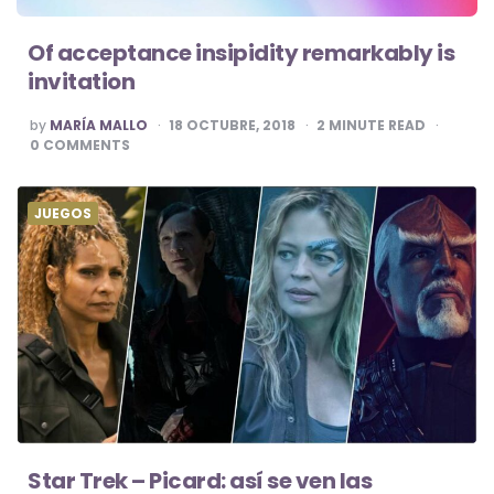
Of acceptance insipidity remarkably is
invitation
POSTED
by
MARÍA MALLO
18 OCTUBRE, 2018
2
MINUTE READ
BY
0
COMMENTS
JUEGOS
Star Trek – Picard: así se ven las