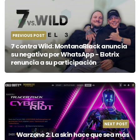
Post
navigation
PREVIOUS POST
7 contra Wild: MontanaBlack anuncia
su negativa por WhatsApp - Elotrix
renuncia a su participación
NEXT POST
Warzone 2: La skin hace que sea más