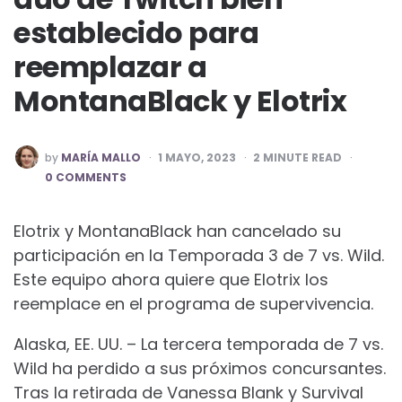
establecido para
reemplazar a
MontanaBlack y Elotrix
POSTED
by
MARÍA MALLO
1 MAYO, 2023
2
MINUTE READ
BY
0 COMMENTS
Elotrix y MontanaBlack han cancelado su
participación en la Temporada 3 de 7 vs. Wild.
Este equipo ahora quiere que Elotrix los
reemplace en el programa de supervivencia.
Alaska, EE. UU. – La tercera temporada de 7 vs.
Wild ha perdido a sus próximos concursantes.
Tras la retirada de Vanessa Blank y Survival